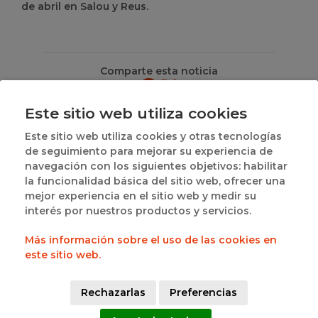
de abril en Salou y Reus.
Comparte esta noticia
Este sitio web utiliza cookies
CATEGORIAS
Este sitio web utiliza cookies y otras tecnologías
DE NOTICIAS
de seguimiento para mejorar su experiencia de
Federación
navegación con los siguientes objetivos: habilitar
Competiciones
la funcionalidad básica del sitio web, ofrecer una
mejor experiencia en el sitio web y medir su
Delegaciones
interés por nuestros productos y servicios.
Área Técnica
Árbitros
Más información sobre el uso de las cookies en
Entrenadores
este sitio web.
Promoción
3x3
Primera Nacional Femenina
Rechazarlas
Preferencias
Primera Nacional Masculina