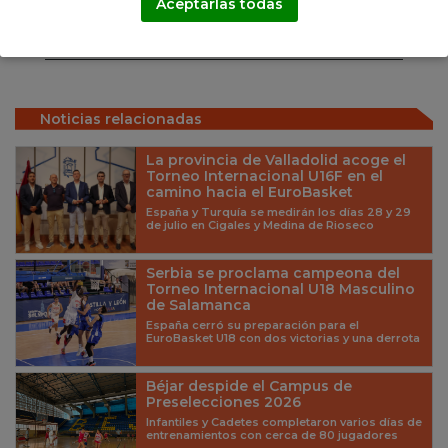
Aceptarlas todas
Competiciones FEB
PRD
Pick & Talks
Noticias relacionadas
La provincia de Valladolid acoge el
Torneo Internacional U16F en el
camino hacia el EuroBasket
España y Turquía se medirán los días 28 y 29
de julio en Cigales y Medina de Rioseco
Serbia se proclama campeona del
Torneo Internacional U18 Masculino
de Salamanca
España cerró su preparación para el
EuroBasket U18 con dos victorias y una derrota
Béjar despide el Campus de
Preselecciones 2026
Infantiles y Cadetes completaron varios días de
entrenamientos con cerca de 80 jugadores