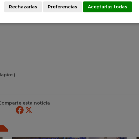
Rechazarlas
Preferencias
Aceptarlas todas
rro")
lapios)
Comparte esta noticia