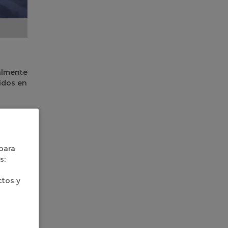
almente
idos en
alentos,
ficada,
 para
s puede
s:
ctos y