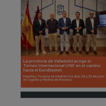
La provincia de Valladolid acoge el
Torneo Internacional U16F en el camino
hacia el EuroBasket
España y Turquía se medirán los días 28 y 29 de julio
en Cigales y Medina de Rioseco