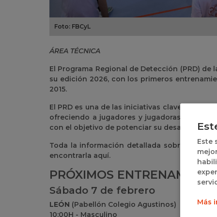
Foto: FBCyL
ÁREA TÉCNICA
El Programa Regional de Detección (PRD) de l
su edición 2026, con los primeros entrenamie
2015.
El PRD es una de las iniciativas clave de la F
ofreciendo a jugadores y jugadoras la oportu
Est
con el objetivo de potenciar su desarrollo dep
Este 
Toda la información detallada sobre el Prog
mejor
encontrarla aquí.
habil
exper
PRÓXIMOS ENTRENAMIENT
servi
Sábado 7 de febrero
Más i
LEÓN
(Pabellón Colegio Agustinos)
10:00H - Masculino