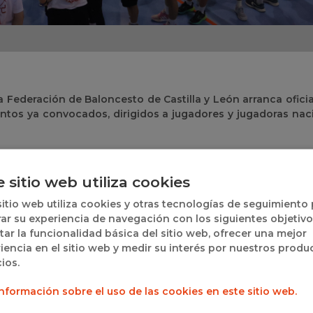
a Federación de Baloncesto de Castilla y León arranca ofici
ntos ya convocados, dirigidos a jugadores y jugadoras nac
BCyL para la detección, seguimiento y formación de jóvenes t
nidad de entrenar bajo una estructura técnica común y uni
e sitio web utiliza cookies
ortivo a medio y largo plazo.
sitio web utiliza cookies y otras tecnologías de seguimiento
rama Regional de Detección, su funcionamiento y objetivo
ar su experiencia de navegación con los siguientes objetivo
itar la funcionalidad básica del sitio web, ofrecer una mejor
iencia en el sitio web y medir su interés por nuestros produ
OS
cios.
nformación sobre el uso de las cookies en este sitio web.