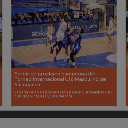
Serbia se proclama campeona del
Torneo Internacional U18 Masculino de
Salamanca
España cerró su preparación para el EuroBasket U18
con dos victorias y una derrota