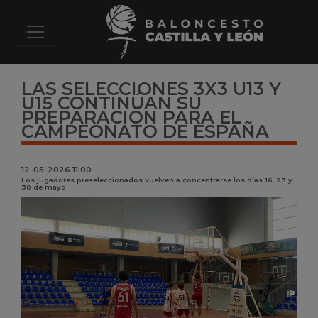
LAS SELECCIONES 3X3 U13 Y
U15 CONTINÚAN SU
PREPARACIÓN PARA EL
CAMPEONATO DE ESPAÑA
12-05-2026 11:00
Los jugadores preseleccionados vuelven a concentrarse los días 16, 23 y
30 de mayo