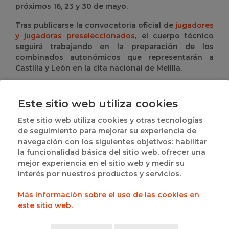
próximos 16, 23 y 30 de mayo.
Tras publicarse la convocatoria oficial de
jugadores
y jugadoras preseleccionados
, el cuerpo técnico
seguirá trabajando en la preparación de los
combinados autonómicos que representarán a
Castilla y León en la cita nacional de Melilla.
Comparte esta noticia
Este sitio web utiliza cookies
Este sitio web utiliza cookies y otras tecnologías
de seguimiento para mejorar su experiencia de
CATEGORIAS
navegación con los siguientes objetivos: habilitar
la funcionalidad básica del sitio web, ofrecer una
DE NOTICIAS
Federación
mejor experiencia en el sitio web y medir su
interés por nuestros productos y servicios.
Competiciones
Delegaciones
Más información sobre el uso de las cookies en
Área Técnica
este sitio web.
Árbitros
Entrenadores