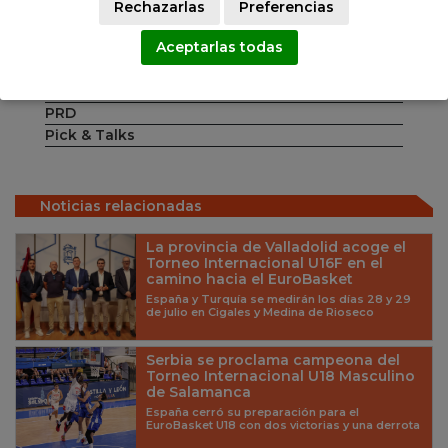
Promoción
Rechazarlas
Preferencias
3x3
Primera Nacional Femenina
Aceptarlas todas
Primera Nacional Masculina
Competiciones FEB
PRD
Pick & Talks
Noticias relacionadas
La provincia de Valladolid acoge el
Torneo Internacional U16F en el
camino hacia el EuroBasket
España y Turquía se medirán los días 28 y 29
de julio en Cigales y Medina de Rioseco
Serbia se proclama campeona del
Torneo Internacional U18 Masculino
de Salamanca
España cerró su preparación para el
EuroBasket U18 con dos victorias y una derrota