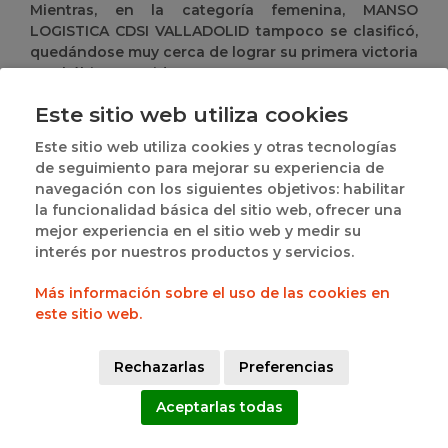
Mientras, en la categoría femenina, MANSO
LOGISTICA CDSI VALLADOLID tampoco se clasificó,
quedándose muy cerca de lograr su primera victoria
en el último partido contra MERCADO CENTRAL OSB
(62-63). Por último, IVECO CBC VALLADOLID PONCE
Este sitio web utiliza cookies
A participó en el Grupo F, cerró su participación
con una victoria frente a Aranguren Mutilbasket A
Este sitio web utiliza cookies y otras tecnologías
(64-75).
de seguimiento para mejorar su experiencia de
navegación con los siguientes objetivos: habilitar
Desde la Federación de Baloncesto de Castilla y
la funcionalidad básica del sitio web, ofrecer una
León queremos felicitar a todos los equipos
mejor experiencia en el sitio web y medir su
representantes de la comunidad por su esfuerzo,
interés por nuestros productos y servicios.
compromiso y participación en el campeonato.
Más información sobre el uso de las cookies en
OCTAVOS DE FINAL
este sitio web.
MASCULINO GRUPO G
J.1. (20/05) 19:00H - CYD-LEONESA - COL. LEONÉS A
Rechazarlas
Preferencias
63 vs. 71
MOVISTAR ESTUDIANTES A
Aceptarlas todas
Comparte esta noticia