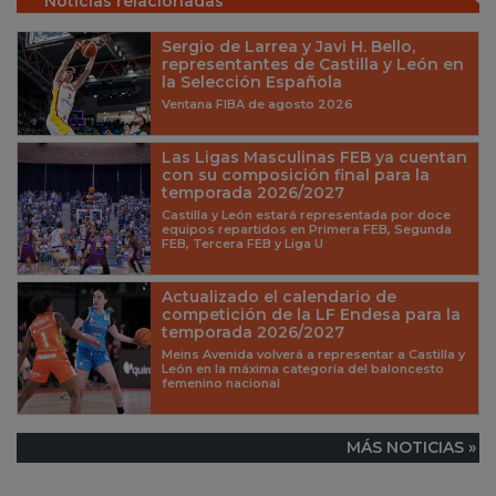
Noticias relacionadas
Sergio de Larrea y Javi H. Bello,
representantes de Castilla y León en
la Selección Española
Ventana FIBA de agosto 2026
Las Ligas Masculinas FEB ya cuentan
con su composición final para la
temporada 2026/2027
Castilla y León estará representada por doce
equipos repartidos en Primera FEB, Segunda
FEB, Tercera FEB y Liga U
Actualizado el calendario de
competición de la LF Endesa para la
temporada 2026/2027
Meins Avenida volverá a representar a Castilla y
León en la máxima categoría del baloncesto
femenino nacional
MÁS NOTICIAS »