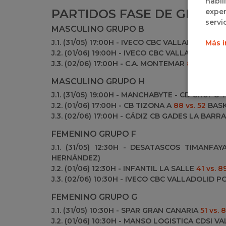
habil
PARTIDOS FASE DE GRUPO
exper
servi
MASCULINO GRUPO B
J.1. (31/05) 17:00H - IVECO CBC VALLADOLID A
6
Más i
J.2. (01/06) 19:00H - IVECO CBC VALLADOLID A
5
J.3. (02/06) 17:00H - C.A. MONTEMAR
83 vs. 70
I
MASCULINO GRUPO H
J.1. (31/05) 19:00H - MANCHABYTE - CD GRUPO
J.2. (01/06) 17:00H - CB TIZONA A
88 vs. 52
BASK
J.3. (02/06) 17:00H - CÁDIZ CB GADES LA BARR
FEMENINO GRUPO F
J.1. (31/05) 12:30H - DESATASCOS TIMANF
HERNÁNDEZ)
J.2. (01/06) 12:30H - INFANTIL LA SALLE
41 vs. 8
J.3. (02/06) 10:30H - IVECO CBC VALLADOLID 
FEMENINO GRUPO G
J.1. (31/05) 10:30H - SPAR GRAN CANARIA
51 vs. 8
J.2. (01/06) 10:30H - MANSO LOGISTICA CDSI 