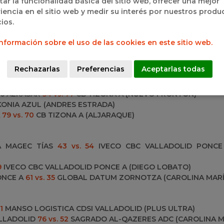
itar la funcionalidad básica del sitio web, ofrecer una mejor
S
iencia en el sitio web y medir su interés por nuestros produ
cios.
5 vs. 97
UNICAJA (ANDRÉS ESTRADA)
nformación sobre el uso de las cookies en este sitio web.
1 vs. 101
REAL MADRID A (HDEZ. ALBARRACÍN)
VECO CBC VALLADOLID A (NUEVO FRONTÓN)
Rechazarlas
Preferencias
Aceptarlas todas
 76 ALKASAR
54 vs. 77
CB TIZONA A (
NUEVO FRONTÓN
)
ONIA AZUL (ANDRES ESTRADA)
A
79 vs. 70
CB TIZONA A (ALJARAQUE)
AYA MAGEC TÍAS
43 vs. 54
IVECO CBC VALLADOLID PONCE 
9
IVECO CBC VALLADOLID PONCE A (DIEGO LOBATO)
PONCE A
61 vs. 35
GLOBAL DATUM ZORNOTZA (CAROLINA MARÍ
1
MANSO LOGISTICA CDSI VALLADOLID (PLUS ULTRA)
VALLADOLID
76 vs. 52
SAGRADO AL-QAZERES ADC (CAROLINA M