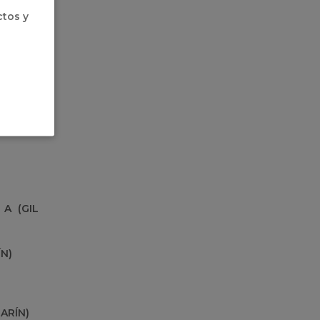
ctos y
A (GIL
N)
ARÍN)