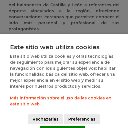
del baloncesto de Castilla y León a referentes del
deporte vinculados a la región, ofreciendo
conversaciones cercanas que permiten conocer el
lado más personal y profesional de sus
protagonistas.
La entrevista completa ya está disponible en el
canal oficial de YouTube de la Federación de
Este sitio web utiliza cookies
Baloncesto de Castilla y León.
Este sitio web utiliza cookies y otras tecnologías
de seguimiento para mejorar su experiencia de
navegación con los siguientes objetivos: habilitar
la funcionalidad básica del sitio web, ofrecer una
mejor experiencia en el sitio web y medir su
interés por nuestros productos y servicios.
Más información sobre el uso de las cookies en
este sitio web.
Rechazarlas
Preferencias