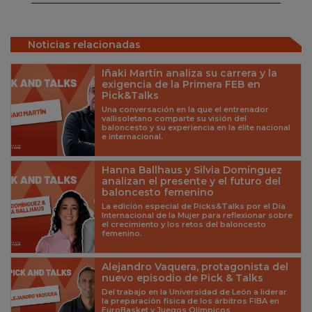
Noticias relacionadas
Iñaki Martín analiza su carrera y la
exigencia de la Primera FEB en
Pick&Talks
Una conversación en la que el entrenador
vallisoletano comparte su visión del
baloncesto y su experiencia en la élite nacional
e internacional.
Hanna Ballhaus y Silvia Domínguez
analizan el presente y el futuro del
baloncesto femenino
La edición especial de Picks&Talks por el Día
Internacional de la Mujer para reflexionar sobre
el crecimiento y los retos del baloncesto
femenino.
Alejandro Vaquera, protagonista del
nuevo episodio de Pick & Talks
Del trabajo en la Universidad de León a liderar
la preparación física de los árbitros FIBA en
EuroBasket y Juegos Olímpicos