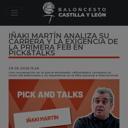
IÑAKI MARTÍN ANALIZA SU
CARRERA Y LA EXIGENCIA DE
LA PRIMERA FEB EN
PICK&TALKS
29-05-2026 13:26
Una conversación en la que el entrenador vallisoletano comparte su
visión del baloncesto y su experiencia en la élite nacional e internacional.