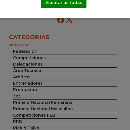
Aceptarlas todas
Comparte esta noticia
CATEGORIAS
DE NOTICIAS
Federación
Competiciones
Delegaciones
Área Técnica
Árbitros
Entrenadores
Promoción
3x3
Primera Nacional Femenina
Primera Nacional Masculina
Competiciones FEB
PRD
Pick & Talks