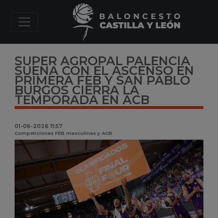
SUPER AGROPAL PALENCIA
SUEÑA CON EL ASCENSO EN
PRIMERA FEB Y SAN PABLO
BURGOS CIERRA LA
TEMPORADA EN ACB
01-06-2026 11:57
Competiciones FEB masculinas y ACB