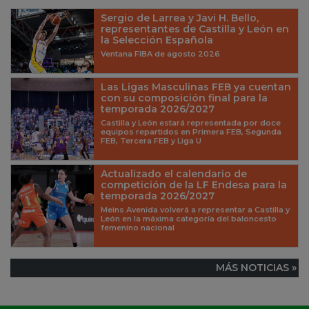
Sergio de Larrea y Javi H. Bello,
representantes de Castilla y León en
la Selección Española
Ventana FIBA de agosto 2026
Las Ligas Masculinas FEB ya cuentan
con su composición final para la
temporada 2026/2027
Castilla y León estará representada por doce
equipos repartidos en Primera FEB, Segunda
FEB, Tercera FEB y Liga U
Actualizado el calendario de
competición de la LF Endesa para la
temporada 2026/2027
Meins Avenida volverá a representar a Castilla y
León en la máxima categoría del baloncesto
femenino nacional
MÁS NOTICIAS »