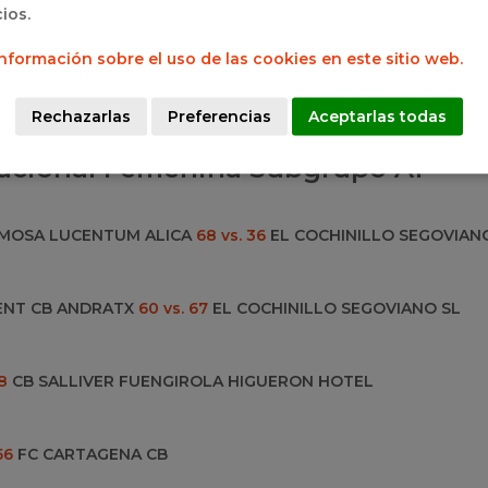
cios.
icados, el conjunto segoviano certificó su ascenso tras su
nformación sobre el uso de las cookies en este sitio web.
ido muy igualado que cerró una fase final de gran exigencia
illa y León felicitamos al conjunto segoviano por el a
Rechazarlas
Preferencias
Aceptarlas todas
a temporada y el rendimiento mostrado en la fase final.
Nacional Femenina Subgrupo A1
ERMOSA LUCENTUM ALICA
68 vs. 36
EL COCHINILLO SEGOVIAN
MENT CB ANDRATX
60 vs. 67
EL COCHINILLO SEGOVIANO SL
8
CB SALLIVER FUENGIROLA HIGUERON HOTEL
56
FC CARTAGENA CB