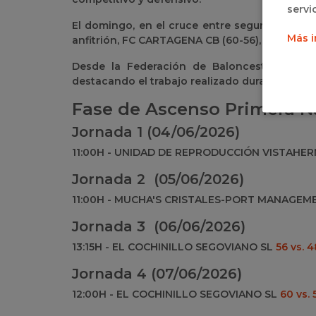
servi
El domingo, en el cruce entre segundos clasif
Más i
anfitrión, FC CARTAGENA CB (60-56), en un part
Desde la Federación de Baloncesto de Cast
destacando el trabajo realizado durante toda l
Fase de Ascenso Primera 
Jornada 1 (04/06/2026)
11:00H - UNIDAD DE REPRODUCCIÓN VISTAH
Jornada 2 (05/06/2026)
11:00H - MUCHA'S CRISTALES-PORT MANAGE
Jornada 3 (06/06/2026)
13:15H - EL COCHINILLO SEGOVIANO SL
56 vs. 4
Jornada 4 (07/06/2026)
12:00H - EL COCHINILLO SEGOVIANO SL
60 vs. 