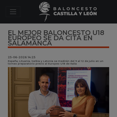
EL MEJOR BALONCESTO U18
EUROPEO SE DA CITA EN
SALAMANCA
25-06-2026 14:25
España, Lituania, Serbia y Letonia se medirán del 9 al 12 de julio en un
torneo preparatorio previo al Europeo U18 de Italia