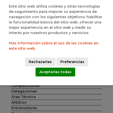
Jornada 3 (11/07)
Este sitio web utiliza cookies y otras tecnologías
de seguimiento para mejorar su experiencia de
17:45H - Serbia vs. Lituania
navegación con los siguientes objetivos: habilitar
20:00H - España vs. Letonia
la funcionalidad básica del sitio web, ofrecer una
Jornada 4 (12/07)
mejor experiencia en el sitio web y medir su
interés por nuestros productos y servicios.
20:00H - España vs. Serbia
Más información sobre el uso de las cookies en
Comparte esta noticia
este sitio web.
Rechazarlas
Preferencias
CATEGORIAS
Aceptarlas todas
DE NOTICIAS
Federación
Competiciones
Delegaciones
Área Técnica
Árbitros
Entrenadores