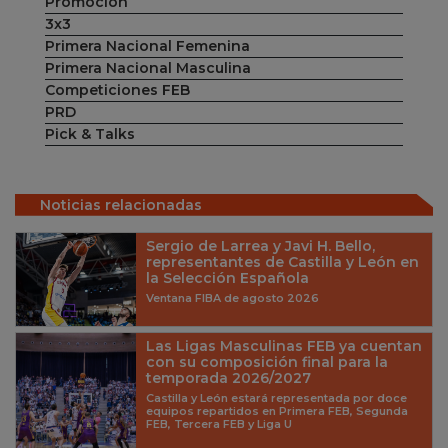
Promoción
3x3
Primera Nacional Femenina
Primera Nacional Masculina
Competiciones FEB
PRD
Pick & Talks
Noticias relacionadas
Sergio de Larrea y Javi H. Bello,
representantes de Castilla y León en
la Selección Española
Ventana FIBA de agosto 2026
Las Ligas Masculinas FEB ya cuentan
con su composición final para la
temporada 2026/2027
Castilla y León estará representada por doce
equipos repartidos en Primera FEB, Segunda
FEB, Tercera FEB y Liga U