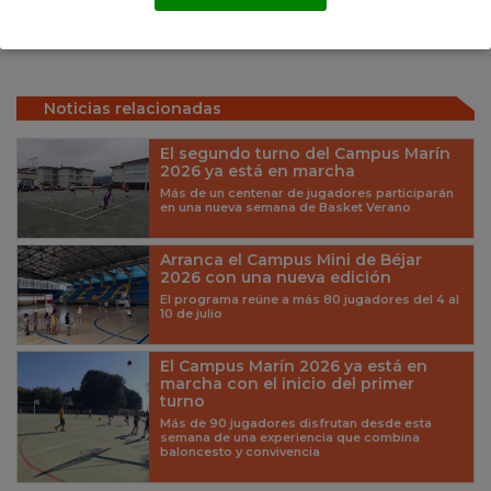
PRD
Pick & Talks
Noticias relacionadas
El segundo turno del Campus Marín
2026 ya está en marcha
Más de un centenar de jugadores participarán
en una nueva semana de Basket Verano
Arranca el Campus Mini de Béjar
2026 con una nueva edición
El programa reúne a más 80 jugadores del 4 al
10 de julio
El Campus Marín 2026 ya está en
marcha con el inicio del primer
turno
Más de 90 jugadores disfrutan desde esta
semana de una experiencia que combina
baloncesto y convivencia