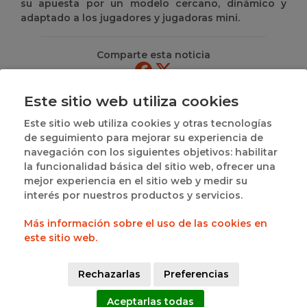
su apuesta por un modelo cercano, dinámico y
adaptado a los jugadores y jugadoras mini.
Comparte esta noticia
Este sitio web utiliza cookies
CATEGORIAS
Este sitio web utiliza cookies y otras tecnologías
DE NOTICIAS
de seguimiento para mejorar su experiencia de
Federación
navegación con los siguientes objetivos: habilitar
Competiciones
la funcionalidad básica del sitio web, ofrecer una
Delegaciones
mejor experiencia en el sitio web y medir su
Área Técnica
interés por nuestros productos y servicios.
Árbitros
Entrenadores
Más información sobre el uso de las cookies en
Promoción
este sitio web.
3x3
Primera Nacional Femenina
Rechazarlas
Preferencias
Primera Nacional Masculina
Competiciones FEB
Aceptarlas todas