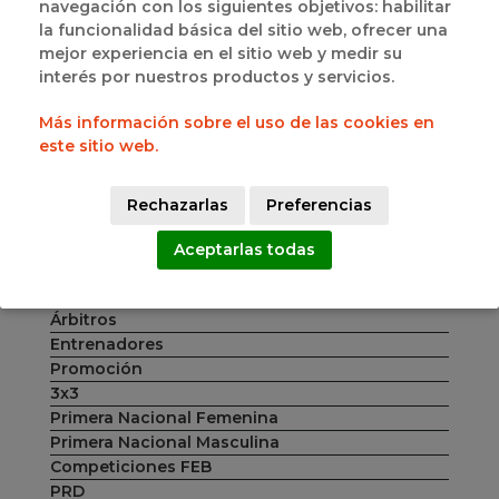
navegación con los siguientes objetivos: habilitar
al correo electrónico
entrenadores@fbcyl.es
.
la funcionalidad básica del sitio web, ofrecer una
mejor experiencia en el sitio web y medir su
Comparte esta noticia
interés por nuestros productos y servicios.
Más información sobre el uso de las cookies en
este sitio web.
CATEGORIAS
DE NOTICIAS
Rechazarlas
Preferencias
Federación
Competiciones
Aceptarlas todas
Delegaciones
Área Técnica
Árbitros
Entrenadores
Promoción
3x3
Primera Nacional Femenina
Primera Nacional Masculina
Competiciones FEB
PRD