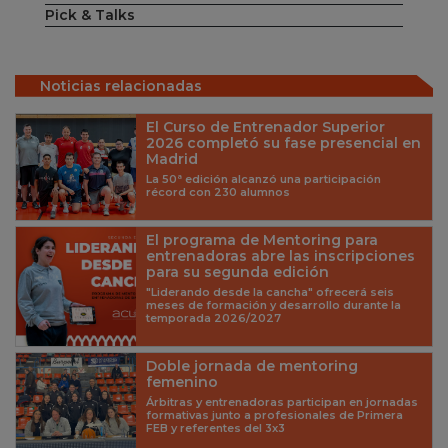
Pick & Talks
Noticias relacionadas
El Curso de Entrenador Superior
2026 completó su fase presencial en
Madrid
La 50ª edición alcanzó una participación
récord con 230 alumnos
El programa de Mentoring para
entrenadoras abre las inscripciones
para su segunda edición
"Liderando desde la cancha" ofrecerá seis
meses de formación y desarrollo durante la
temporada 2026/2027
Doble jornada de mentoring
femenino
Árbitras y entrenadoras participan en jornadas
formativas junto a profesionales de Primera
FEB y referentes del 3x3