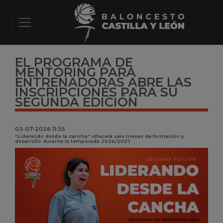
EL PROGRAMA DE
MENTORING PARA
ENTRENADORAS ABRE LAS
INSCRIPCIONES PARA SU
SEGUNDA EDICIÓN
03-07-2026 11:35
"Liderando desde la cancha" ofrecerá seis meses de formación y
desarrollo durante la temporada 2026/2027