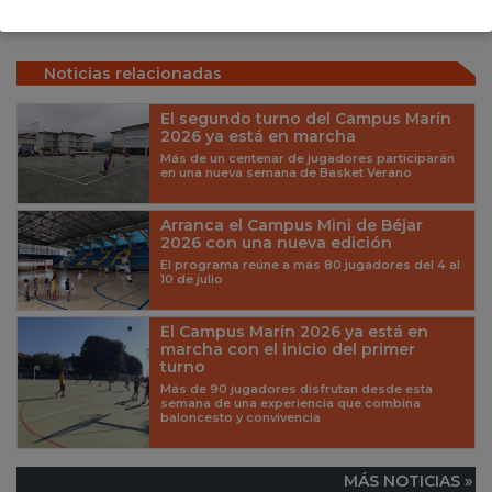
Noticias relacionadas
El segundo turno del Campus Marín
2026 ya está en marcha
Más de un centenar de jugadores participarán
en una nueva semana de Basket Verano
Arranca el Campus Mini de Béjar
2026 con una nueva edición
El programa reúne a más 80 jugadores del 4 al
10 de julio
El Campus Marín 2026 ya está en
marcha con el inicio del primer
turno
Más de 90 jugadores disfrutan desde esta
semana de una experiencia que combina
baloncesto y convivencia
MÁS NOTICIAS »