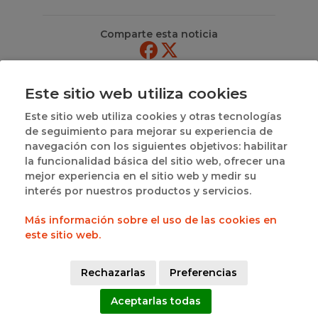
Comparte esta noticia
CATEGORIAS
Este sitio web utiliza cookies
DE NOTICIAS
Este sitio web utiliza cookies y otras tecnologías
Federación
de seguimiento para mejorar su experiencia de
Competiciones
navegación con los siguientes objetivos: habilitar
Delegaciones
la funcionalidad básica del sitio web, ofrecer una
Área Técnica
mejor experiencia en el sitio web y medir su
Árbitros
interés por nuestros productos y servicios.
Entrenadores
Más información sobre el uso de las cookies en
Promoción
este sitio web.
3x3
Primera Nacional Femenina
Primera Nacional Masculina
Rechazarlas
Preferencias
Competiciones FEB
PRD
Aceptarlas todas
Pick & Talks