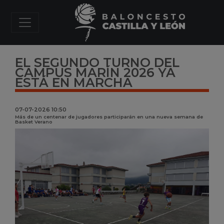
EL SEGUNDO TURNO DEL
CAMPUS MARÍN 2026 YA
ESTÁ EN MARCHA
07-07-2026 10:50
Más de un centenar de jugadores participarán en una nueva semana de
Basket Verano