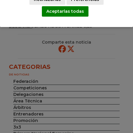
partido
)
C.D.ART-CHIVO-ADBA-SANFER SAT SOLUCIONES
62 –
Aceptarlas todas
44
MARISTAS CORUÑA COMERCIAL GARMO
(
Ver
partido
)
DESCANSA
: EMBUTIDOS PAJARIEL 6,25
Comparte esta noticia
CATEGORIAS
DE NOTICIAS
Federación
Competiciones
Delegaciones
Área Técnica
Árbitros
Entrenadores
Promoción
3x3