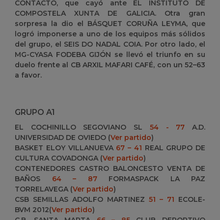
CONTACTO, que cayó ante EL INSTITUTO DE
COMPOSTELA XUNTA DE GALICIA. Otra gran
sorpresa la dio el BÁSQUET CORUÑA LEYMA, que
logró imponerse a uno de los equipos más sólidos
del grupo, el SEIS DO NADAL COIA. Por otro lado, el
MG-CYASA FODEBA GIJÓN se llevó el triunfo en su
duelo frente al CB ARXIL MAFARI CAFÉ, con un 52–63
a favor.
GRUPO A1
EL COCHINILLO SEGOVIANO SL
54 - 77
A.D.
UNIVERSIDAD DE OVIEDO (
Ver partido
)
BASKET ELOY VILLANUEVA
67 – 41
REAL GRUPO DE
CULTURA COVADONGA
(
Ver partido
)
CONTENEDORES CASTRO BALONCESTO VENTA DE
BAÑOS
64 – 87
FORMASPACK LA PAZ
TORRELAVEGA
(
Ver partido
)
CSB SEMILLAS ADOLFO MARTINEZ
51 – 71
ECOLE-
BVM 2012
(
Ver partido
)
C.B. SANTA MARTA
66 – 85
CLUB DEPORTIVO