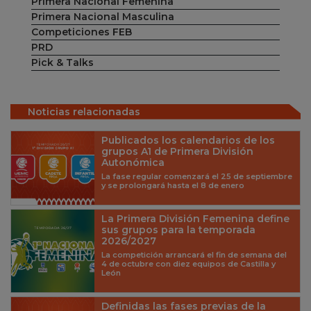
Primera Nacional Femenina
Primera Nacional Masculina
Competiciones FEB
PRD
Pick & Talks
Noticias relacionadas
Publicados los calendarios de los
grupos A1 de Primera División
Autonómica
La fase regular comenzará el 25 de septiembre
y se prolongará hasta el 8 de enero
La Primera División Femenina define
sus grupos para la temporada
2026/2027
La competición arrancará el fin de semana del
4 de octubre con diez equipos de Castilla y
León
Definidas las fases previas de la