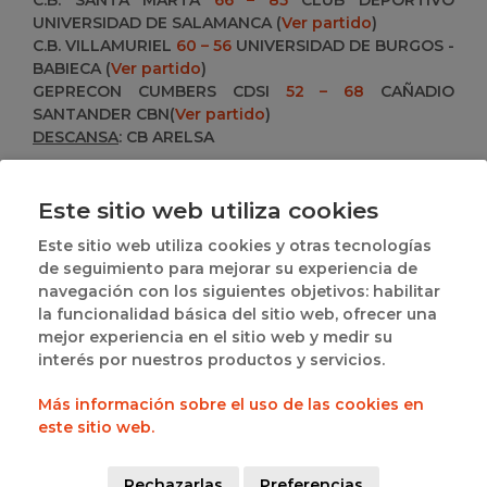
UNIVERSIDAD DE SALAMANCA
(
Ver partido
)
C.B. VILLAMURIEL
60 – 56
UNIVERSIDAD DE BURGOS -
BABIECA
(
Ver partido
)
GEPRECON CUMBERS CDSI
52 – 68
CAÑADIO
SANTANDER CBN
(
Ver partido
)
DESCANSA
: CB ARELSA
GRUPO A2
Este sitio web utiliza cookies
UNIVERSIDAD DE LEON PLUS CONTACTO
47 – 54
INSTITUTOS DE COMPOSTELA XUNTA DE
Este sitio web utiliza cookies y otras tecnologías
GALICIA
(
Ver partido
)
de seguimiento para mejorar su experiencia de
BASQUET CORUÑA LEYMA
54 – 51
SEIS DO NADAL
navegación con los siguientes objetivos: habilitar
COIA
(
Ver partido
)
la funcionalidad básica del sitio web, ofrecer una
FEMXA CELTA UVIGO
75 – 29
TRIVIUM CLB
(
Ver
mejor experiencia en el sitio web y medir su
partido
)
interés por nuestros productos y servicios.
CB ARXIL MAFARI CAFÉ
52 – 63
MG-CYASA FODEBA
GIJON
(
Ver partido
)
Más información sobre el uso de las cookies en
PELETEIRO HYUPERSA SANTIAGO
71 – 51
PATATAS
este sitio web.
HIJOLUSA
(
Ver partido
)
COSTA ARTABRA
93 – 59
ATLETICA AVILESINA
(
Ver
Rechazarlas
Preferencias